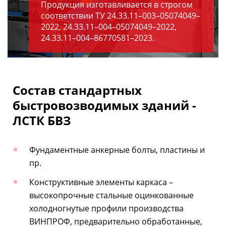
Продукция изготавливается в строгом
соответствии ТУ 24.33.11–003–05074049–
2022, 24.33.11–004–05074049–2022,
24.33.11–004–86770581–2023.
Состав стандартных
быстровозводимых зданий -
ЛСТК БВЗ
Фундаментные анкерные болты, пластины и
пр.
Конструктивные элементы каркаса –
высокопрочные стальные оцинкованные
холодногнутые профили производства
ВИНПРОФ, предварительно обработанные,