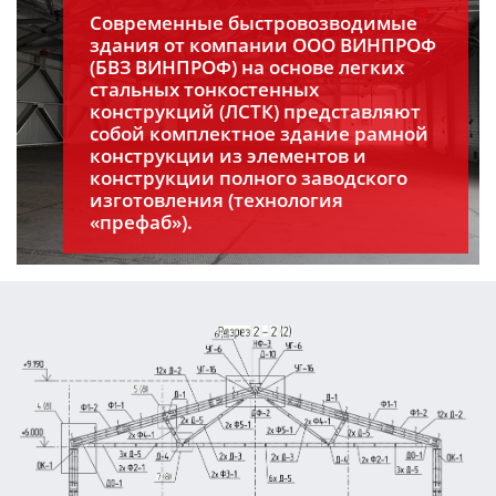
Современные быстровозводимые
здания от компании ООО ВИНПРОФ
(БВЗ ВИНПРОФ) на основе легких
стальных тонкостенных
конструкций (ЛСТК) представляют
собой комплектное здание рамной
конструкции из элементов и
конструкции полного заводского
изготовления (технология
«префаб»).