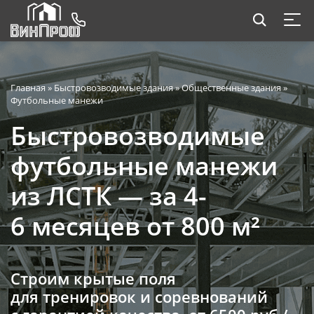
Главная
»
Быстровозводимые здания
»
Общественные здания
»
Футбольные манежи
Быстровозводимые
футбольные манежи
из ЛСТК — за 4-
6 месяцев от 800 м²
Строим крытые поля
для тренировок и соревнований