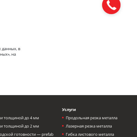
Закажите
звонок
 данных, в
ных», на
Услуги
и толщиной до 4 мм
Продольная резка металла
и толщиной до 2 мм
Лазерная резка металла
одской готовности — prefab
Гибка листового металла