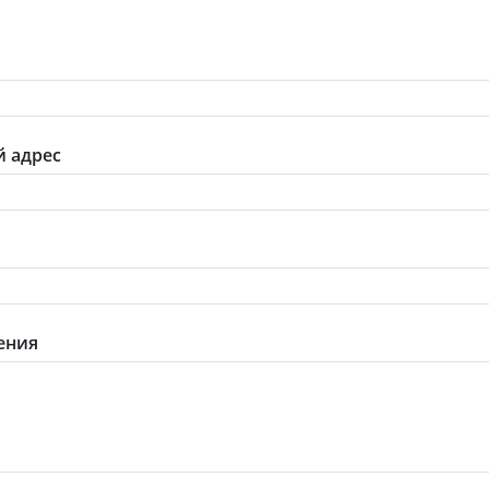
 адрес
ения