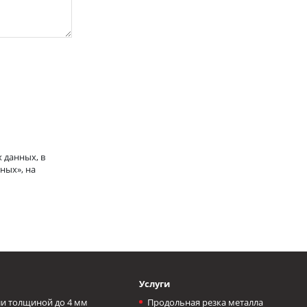
 данных, в
ных», на
Услуги
и толщиной до 4 мм
Продольная резка металла