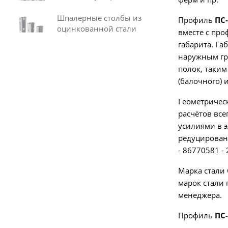
Шпалерные столбы из
Профиль
ПС-
оцинкованной стали
вместе с пр
габарита. Га
наружным гр
полок, таким
(балочного)
Геометрическ
расчётов все
усилиями в э
редуцированн
- 86770581 -
Марка стали 
марок стали 
менеджера.
Профиль
ПС-