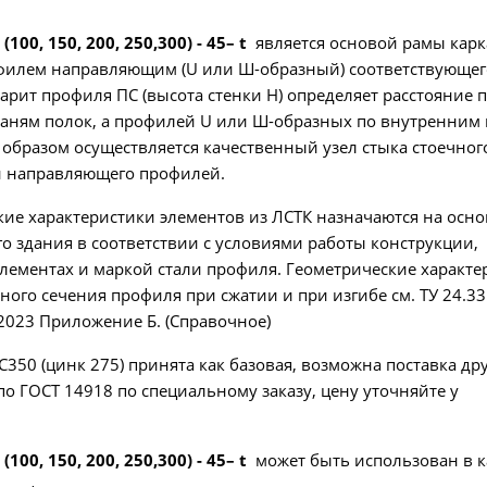
 (100, 150, 200, 250,300) - 45– t
является основой рамы карк
офилем направляющим (U или Ш-образный) соответствующег
барит профиля ПС (высота стенки Н) определяет расстояние 
аням полок, а профилей U или Ш-образных по внутренним 
 образом осуществляется качественный узел стыка стоечног
 и направляющего профилей.
ие характеристики элементов из ЛСТК назначаются на осн
го здания в соответствии с условиями работы конструкции,
лементах и маркой стали профиля. Геометрические характе
ого сечения профиля при сжатии и при изгибе см. ТУ 24.33.
 2023 Приложение Б. (Справочное)
С350 (цинк 275) принята как базовая, возможна поставка др
по ГОСТ 14918 по специальному заказу, цену уточняйте у
 (100, 150, 200, 250,300) - 45– t
может быть использован в к