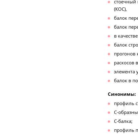
стоечный 
(КОС),
балок пер
балок пер
в качестве
балок стр
прогонов 
раскосов 
элемента 
балок в п
Синонимы:
профиль с
С-образны
С-балка;
профиль п