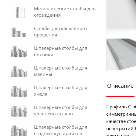
Металлические столбы для
ограждения
Столбы для капельного
орошения
Шпалерные столбы для
ежевики
Шпалерные столбы для
малины
Описание
Шпалерные столбы для
хмеля
Профиль С-
Шпалерные столбы для
яблоневых садов
симметричным
качестве сто
Шпалерные столбы для
перекрытий 
ягодных кустарников
ферм и пр.