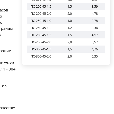
ПС-200-45-1,5
1,5
3,59
асов
ПС-200-45-2,0
2,0
4,78
о
ПС-250-45-1,0
1,0
2,78
по
ПС-250-45-1,2
1,2
3,34
граням
о
ПС-250-45-1,5
1,5
4,17
ПС-250-45-2,0
2,0
5,57
ПС-300-45-1,5
1,5
4,76
овании
ПС-300-45-2,0
2,0
6,35
ристики
11 - 004
угих
ачестве: