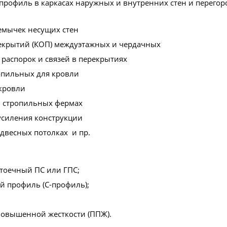
профиль в каркасах наружных и внутренних стен и перегор
емычек несущих стен
екрытий (КОП) междуэтажных и чердачных
 распорок и связей в перекрытиях
опильных для кровли
кровли
в стропильных фермах
усиления конструкции
одвесных потолках и пр.
тоечный ПС или ГПС;
й профиль (C-профиль);
овышенной жесткости (ППЖ).