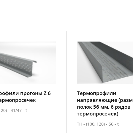
рофили прогоны Z 6
Термопрофили
термопросечек
направляющие (разм
полок 56 мм, 6 рядов
120) - 41/47 - t
термопросечек)
ТН - (100, 120) - 56 - t