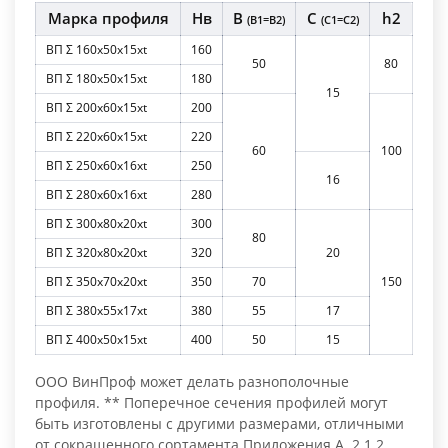
Марка профиля
Нв
В
C
h2
(В1=В2)
(C1=C2)
ВП Σ 160х50х15хt
160
50
80
ВП Σ 180x50x15xt
180
15
ВП Σ 200x60x15xt
200
ВП Σ 220x60x15xt
220
60
100
ВП Σ 250x60x16xt
250
16
ВП Σ 280x60x16xt
280
ВП Σ 300x80x20xt
300
80
ВП Σ 320x80x20xt
320
20
ВП Σ 350x70x20xt
350
70
150
ВП Σ 380x55x17xt
380
55
17
ВП Σ 400x50x15xt
400
50
15
ООО ВинПроф может делать разнополочные
профиля. ** Поперечное сечения профилей могут
быть изготовлены с другими размерами, отличными
от сокращенного сортамента Приложения А. 2.1.2