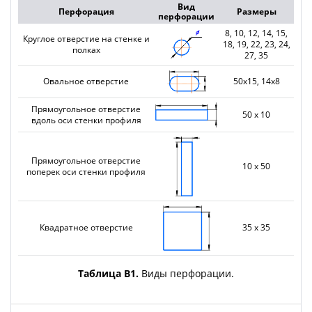
Вид
Перфорация
Размеры
перфорации
8, 10, 12, 14, 15,
Круглое отверстие на стенке и
18, 19, 22, 23, 24,
полках
27, 35
Овальное отверстие
50х15, 14х8
Прямоугольное отверстие
50 х 10
вдоль оси стенки профиля
Прямоугольное отверстие
10 х 50
поперек оси стенки профиля
Квадратное отверстие
35 х 35
Таблица В1.
Виды перфорации.