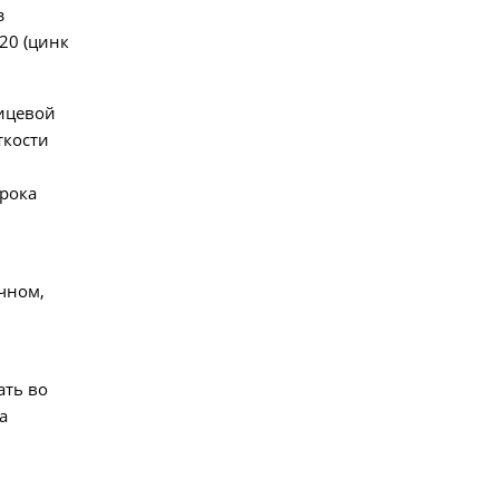
з
20 (цинк
ицевой
ткости
срока
чном,
ать во
а