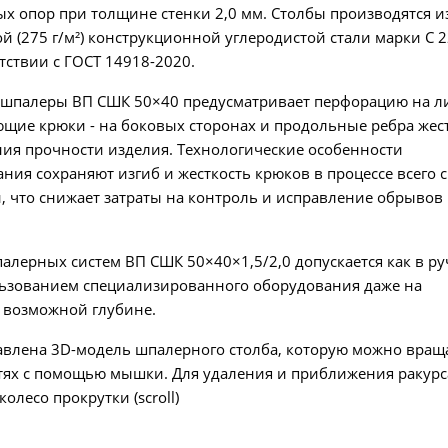
х опор при толщине стенки 2,0 мм. Столбы производятся и
 (275 г/м²) конструкционной углеродистой стали марки С 2
етствии с ГОСТ 14918-2020.
 шпалеры ВП СШК 50×40 предусматривает перфорацию на л
щие крюки - на боковых сторонах и продольные ребра жес
ния прочности изделия. Технологические особенности
ия сохраняют изгиб и жесткость крюков в процессе всего 
, что снижает затраты на контроль и исправление обрывов
алерных систем ВП СШК 50×40×1,5/2,0 допускается как в ру
ользованием специализированного оборудования даже на
возможной глубине.
авлена 3D-модель шпалерного столба, которую можно вращ
стях с помощью мышки. Для удаления и приближения ракурс
олесо прокрутки (scroll)