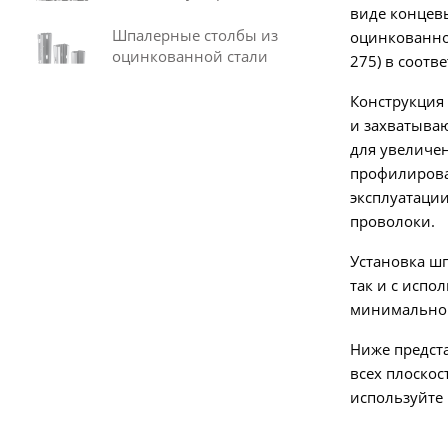
виде концевы
Шпалерные столбы из
оцинкованной
оцинкованной стали
275) в соотв
Конструкция
и захватываю
для увеличе
профилирован
эксплуатации
проволоки.
Установка шп
так и с исп
минимально 
Ниже предст
всех плоско
используйте к