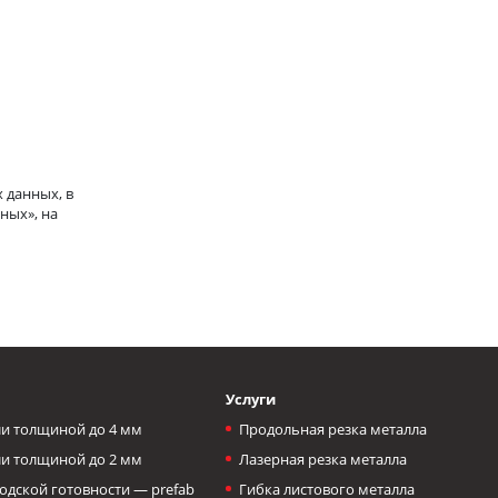
 данных, в
ных», на
Услуги
и толщиной до 4 мм
Продольная резка металла
и толщиной до 2 мм
Лазерная резка металла
одской готовности — prefab
Гибка листового металла