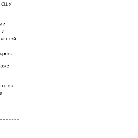
П СШУ
ыми
 и
ованной
крон.
может
ать во
а