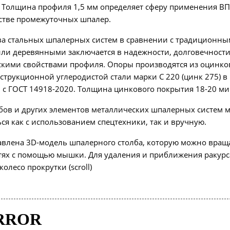
. Толщина профиля 1,5 мм определяет сферу применения В
естве промежуточных шпалер.
а стальных шпалерных систем в сравнении с традиционн
ли деревянными заключается в надежности, долговечности
скими свойствами профиля. Опоры производятся из оцинк
онструкционной углеродистой стали марки С 220 (цинк 275) в
 с ГОСТ 14918-2020. Толщина цинкового покрытия 18-20 ми
бов и других элементов металлических шпалерных систем 
ся как с использованием спецтехники, так и вручную.
авлена 3D-модель шпалерного столба, которую можно вращ
стях с помощью мышки. Для удаления и приближения ракурс
олесо прокрутки (scroll)