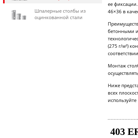
ее фиксации
Шпалерные столбы из
46×36 в кач
оцинкованной стали
Преимуществ
бетонными и
технологиче
(275 г/м²) к
соответствии
Монтаж стол
осуществлять
Ниже предст
всех плоско
используйте к