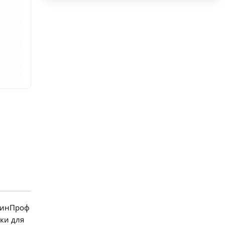
ВинПроф
ки для