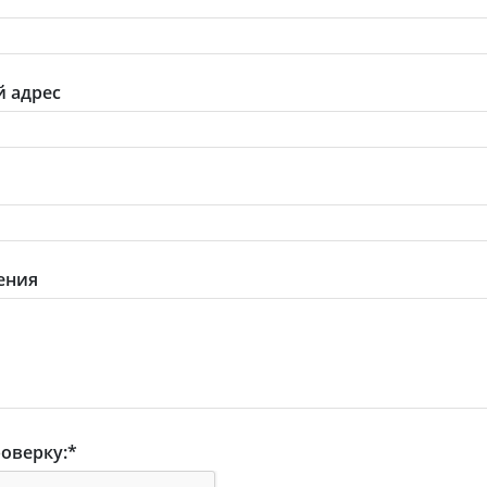
 адрес
ения
оверку:
*