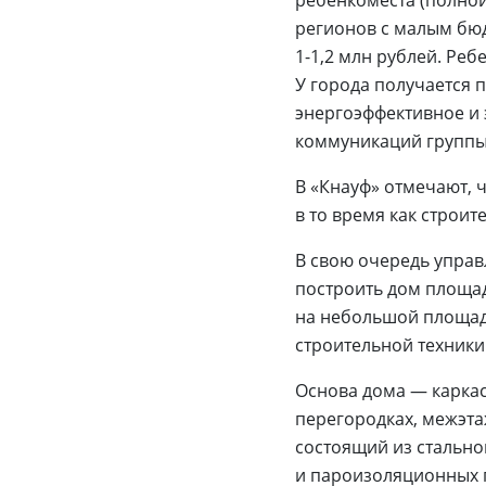
ребенкоместа (полной
регионов с малым бюд
1-1,2 млн рублей. Реб
У города получается 
энергоэффективное и 
коммуникаций группы
В «Кнауф» отмечают, 
в то время как строит
В свою очередь управ
построить дом площад
на небольшой площад
строительной техники.
Основа дома — каркас
перегородках, межэта
состоящий из стально
и пароизоляционных п