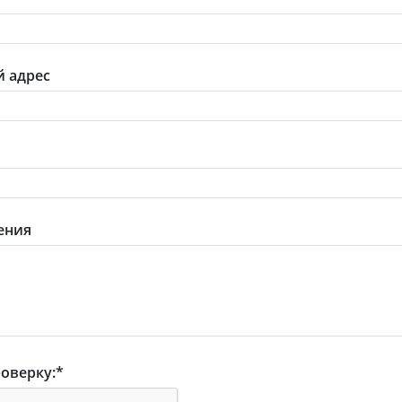
 адрес
ения
оверку:
*