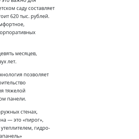
 это важно для
тском саду составляет
оит 620 тыс. рублей.
омфортное,
корпоративных
евять месяцев,
ух лет.
хнология позволяет
оительство
ия тяжелой
сом панели.
ружных стенах,
на — это «пирог»,
утеплителем, гидро-
вапанель»