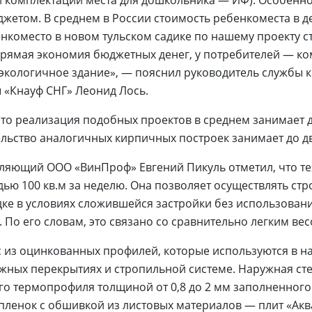
 комплектации места для дошкольника — ИФ). Особенно
жетом. В среднем в России стоимость ребенкоместа в де
енкоместо в новом тульском садике по нашему проекту ст
прямая экономия бюджетных денег, у потребителей — к
экологичное здание», — пояснил руководитель службы 
 «Кнауф СНГ» Леонид Лось.
что реализация подобных проектов в среднем занимает д
ельство аналогичных кирпичных построек занимает до дв
ляющий ООО «ВинПроф» Евгений Пикуль отметил, что те
ью 100 кв.м за неделю. Она позволяет осуществлять стр
ке в условиях сложившейся застройки без использован
 По его словам, это связано со сравнительно легким ве
 из оцинкованных профилей, которые используются в на
жных перекрытиях и стропильной системе. Наружная сте
го термопрофиля толщиной от 0,8 до 2 мм заполненного 
ленок с обшивкой из листовых материалов — плит «Ак