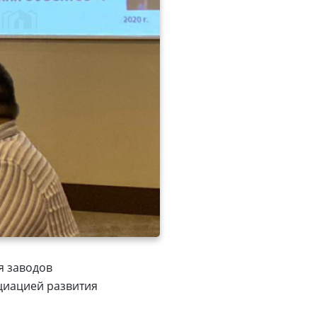
я заводов
циацией развития