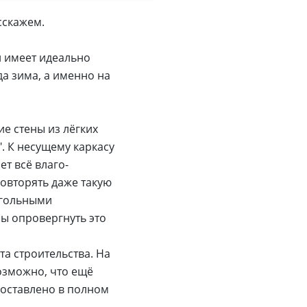
сскажем.
й имеет идеально
да зима, а именно на
е стены из лёгких
. К несущему каркасу
ет всё влаго-
овторять даже такую
угольными
бы опровергнуть это
а строительства. На
озможно, что ещё
доставлено в полном