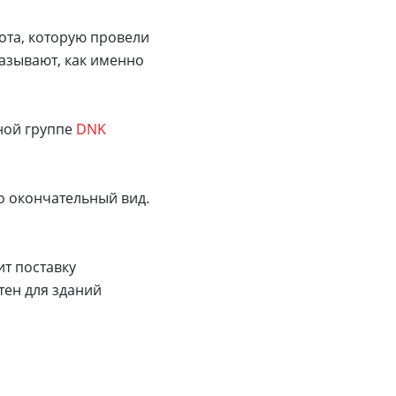
ота, которую провели
казывают, как именно
ной группе
DNK
го окончательный вид.
ит поставку
тен для зданий