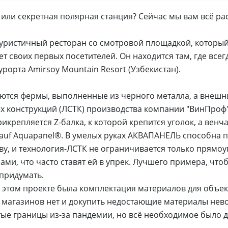
или секретная полярная станция? Сейчас мы вам всё ра
туристичный ресторан со смотровой площадкой, которы
 своих первых посетителей. Он находится там, где всег
рорта Amirsoy Mountain Resort (Узбекистан).
ются фермы, выполненные из черного металла, а внешни
х конструкций (ЛСТК) производства компании "ВинПроф"
икрепляется Z-балка, к которой крепится уголок, а венча
auf Aquapanel®. В умелых руках АКВАПАНЕЛЬ способна п
ву, и технология-ЛСТК не ограничивается только прямо
ми, что часто ставят ей в упрек. Лучшего примера, что
придумать.
этом проекте была комплектация материалов для объект
 магазинов нет и докупить недостающие материалы нев
ые границы из-за пандемии, но всё необходимое было 