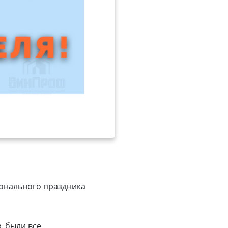
онального праздника
в были все