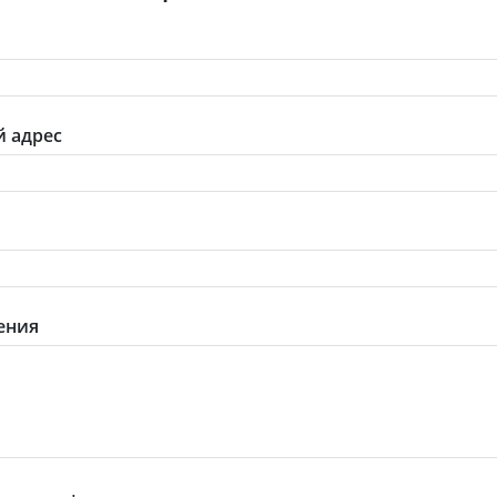
 адрес
ения