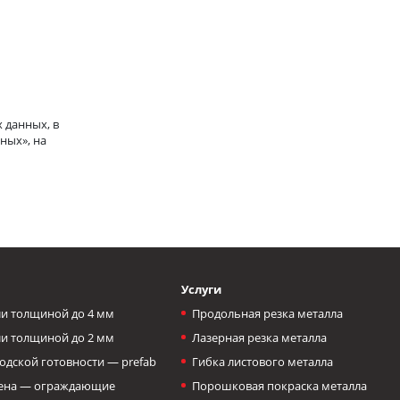
 данных, в
ных», на
Услуги
и толщиной до 4 мм
Продольная резка металла
и толщиной до 2 мм
Лазерная резка металла
одской готовности — prefab
Гибка листового металла
тена — ограждающие
Порошковая покраска металла