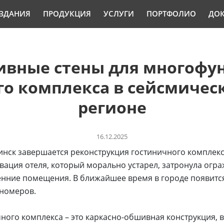
ЗДАНИЯ
ПРОДУКЦИЯ
УСЛУГИ
ПОРТФОЛИО
ДО
ивные стены для многофу
го комплекса в сейсмичес
регионе
16.12.2025
нск завершается реконструкция гостиничного комплекса 
вация отеля, который морально устарел, затронула ог
ренние помещения. В ближайшее время в городе появит
 номеров.
ного комплекса – это каркасно-обшивная конструкция, 