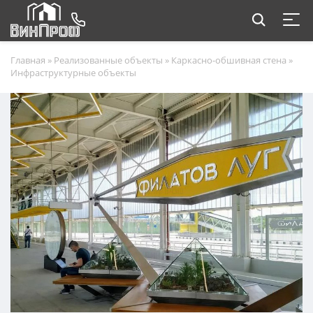
Главная
»
Реализованные объекты
»
Каркасно-обшивная стена
»
Инфраструктурные объекты