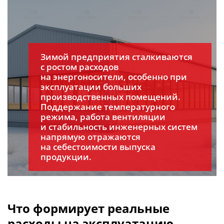
Зимой предприятия сталкиваются
с ростом расходов
на энергоносители, особенно при
эксплуатации больших
производственных помещений.
Поддержание температурного
режима, работа вентиляции
и стабильность инженерных систем
напрямую отражаются
на себестоимости выпуска
продукции.
Что формирует реальные
расходы на эксплуатацию