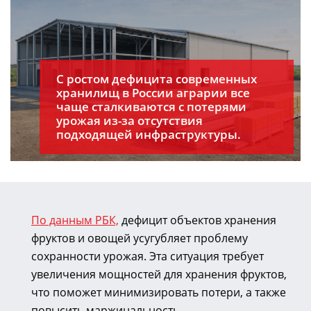
С ростом дефицита современных
хранилищ в России аграрии все
чаще сталкиваются с потерями
урожая
из-за
отсутствия
подходящей инфраструктуры.
По данным РБК,
дефицит объектов хранения
фруктов и овощей усугубляет проблему
сохранности урожая. Эта ситуация требует
увеличения мощностей для хранения фруктов,
что поможет минимизировать потери, а также
повысить маржинальность