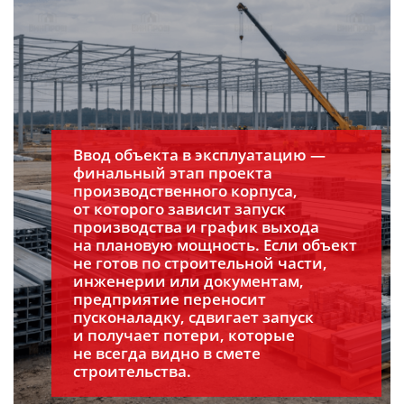
Ввод объекта в эксплуатацию —
финальный этап проекта
производственного корпуса,
от которого зависит запуск
производства и график выхода
на плановую мощность. Если объект
не готов по строительной части,
инженерии или документам,
предприятие переносит
пусконаладку, сдвигает запуск
и получает потери, которые
не всегда видно в смете
строительства.