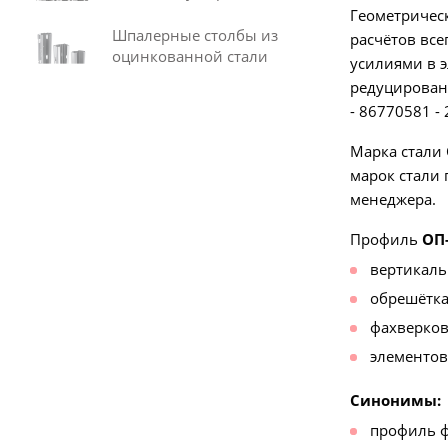
Геометрическ
Шпалерные столбы из
расчётов все
оцинкованной стали
усилиями в э
редуцированн
- 86770581 -
Марка стали 
марок стали 
менеджера.
Профиль
ОП-
вертикаль
обрешётка
фахверков
элементов
Синонимы:
профиль 