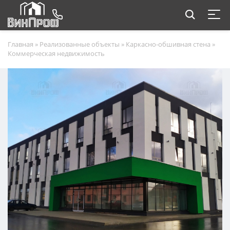
Главная
»
Реализованные объекты
»
Каркасно-обшивная стена
»
Коммерческая недвижимость