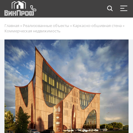
Главная
»
Реализованные объекты
»
Каркасно-обшивная стена
»
Коммерческая недвижимость