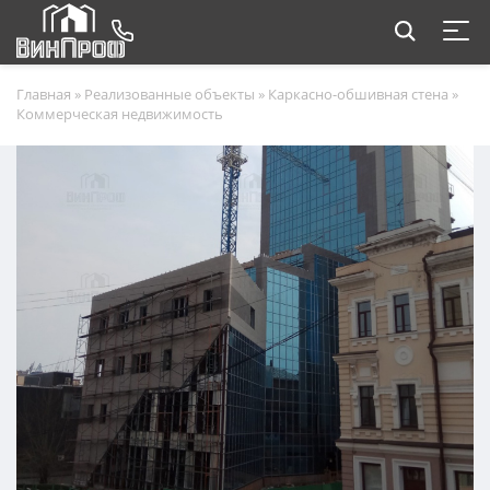
Главная
»
Реализованные объекты
»
Каркасно-обшивная стена
»
Коммерческая недвижимость